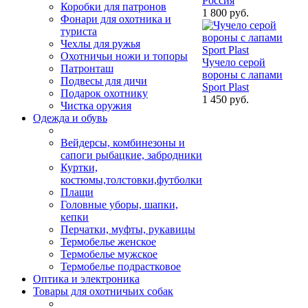
Россия
Коробки для патронов
1 800 руб.
Фонари для охотника и
туриста
Чехлы для ружья
Охотничьи ножи и топоры
Чучело серой
Патронташ
вороны с лапами
Подвесы для дичи
Sport Plast
Подарок охотнику
1 450 руб.
Чистка оружия
Одежда и обувь
Вейдерсы, комбинезоны и
сапоги рыбацкие, забродники
Куртки,
костюмы,толстовки,футболки
Плащи
Головные уборы, шапки,
кепки
Перчатки, муфты, рукавицы
Термобелье женское
Термобелье мужское
Термобелье подрастковое
Оптика и электроника
Товары для охотничьих собак