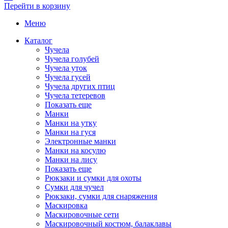
Перейти в корзину
Меню
Каталог
Чучела
Чучела голубей
Чучела уток
Чучела гусей
Чучела других птиц
Чучела тетеревов
Показать еще
Манки
Манки на утку
Манки на гуся
Электронные манки
Манки на косулю
Манки на лису
Показать еще
Рюкзаки и сумки для охоты
Сумки для чучел
Рюкзаки, сумки для снаряжения
Маскировка
Маскировочные сети
Маскировочный костюм, балаклавы