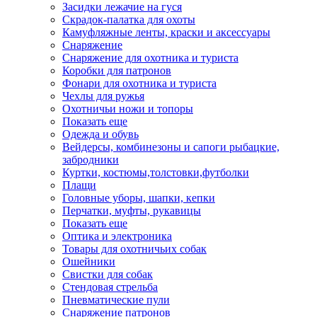
Засидки лежачие на гуся
Скрадок-палатка для охоты
Камуфляжные ленты, краски и аксессуары
Снаряжение
Снаряжение для охотника и туриста
Коробки для патронов
Фонари для охотника и туриста
Чехлы для ружья
Охотничьи ножи и топоры
Показать еще
Одежда и обувь
Вейдерсы, комбинезоны и сапоги рыбацкие,
забродники
Куртки, костюмы,толстовки,футболки
Плащи
Головные уборы, шапки, кепки
Перчатки, муфты, рукавицы
Показать еще
Оптика и электроника
Товары для охотничьих собак
Ошейники
Свистки для собак
Стендовая стрельба
Пневматические пули
Снаряжение патронов