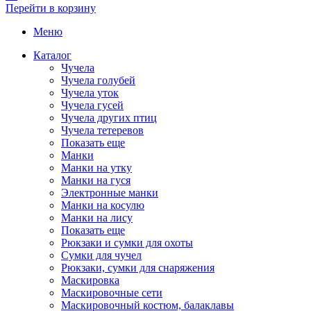
Перейти в корзину
Меню
Каталог
Чучела
Чучела голубей
Чучела уток
Чучела гусей
Чучела других птиц
Чучела тетеревов
Показать еще
Манки
Манки на утку
Манки на гуся
Электронные манки
Манки на косулю
Манки на лису
Показать еще
Рюкзаки и сумки для охоты
Сумки для чучел
Рюкзаки, сумки для снаряжения
Маскировка
Маскировочные сети
Маскировочный костюм, балаклавы