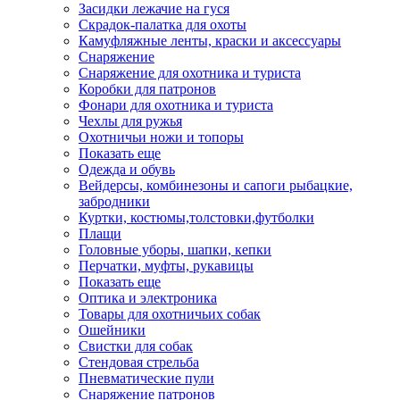
Засидки лежачие на гуся
Скрадок-палатка для охоты
Камуфляжные ленты, краски и аксессуары
Снаряжение
Снаряжение для охотника и туриста
Коробки для патронов
Фонари для охотника и туриста
Чехлы для ружья
Охотничьи ножи и топоры
Показать еще
Одежда и обувь
Вейдерсы, комбинезоны и сапоги рыбацкие,
забродники
Куртки, костюмы,толстовки,футболки
Плащи
Головные уборы, шапки, кепки
Перчатки, муфты, рукавицы
Показать еще
Оптика и электроника
Товары для охотничьих собак
Ошейники
Свистки для собак
Стендовая стрельба
Пневматические пули
Снаряжение патронов