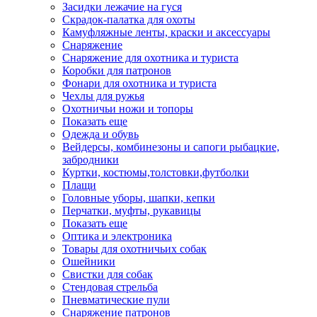
Засидки лежачие на гуся
Скрадок-палатка для охоты
Камуфляжные ленты, краски и аксессуары
Снаряжение
Снаряжение для охотника и туриста
Коробки для патронов
Фонари для охотника и туриста
Чехлы для ружья
Охотничьи ножи и топоры
Показать еще
Одежда и обувь
Вейдерсы, комбинезоны и сапоги рыбацкие,
забродники
Куртки, костюмы,толстовки,футболки
Плащи
Головные уборы, шапки, кепки
Перчатки, муфты, рукавицы
Показать еще
Оптика и электроника
Товары для охотничьих собак
Ошейники
Свистки для собак
Стендовая стрельба
Пневматические пули
Снаряжение патронов