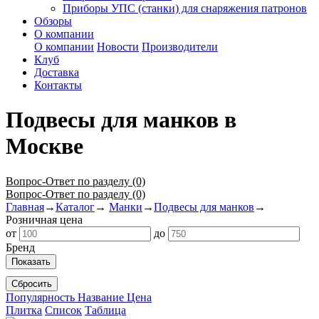
Приборы УПС (станки) для снаряжения патронов
Обзоры
О компании
О компании
Новости
Производители
Клуб
Доставка
Контакты
Подвесы для манков в
Москве
Вопрос-Ответ по разделу (0)
Вопрос-Ответ по разделу (0)
Главная
→
Каталог
→
Манки
→
Подвесы для манков
→
Розничная цена
от
до
Бренд
Показать
Сбросить
Популярность
Название
Цена
Плитка
Список
Таблица