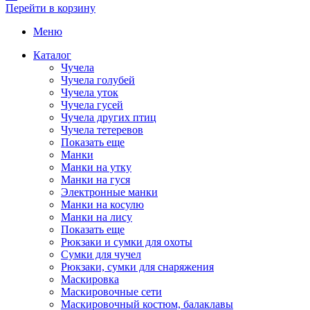
Перейти в корзину
Меню
Каталог
Чучела
Чучела голубей
Чучела уток
Чучела гусей
Чучела других птиц
Чучела тетеревов
Показать еще
Манки
Манки на утку
Манки на гуся
Электронные манки
Манки на косулю
Манки на лису
Показать еще
Рюкзаки и сумки для охоты
Сумки для чучел
Рюкзаки, сумки для снаряжения
Маскировка
Маскировочные сети
Маскировочный костюм, балаклавы