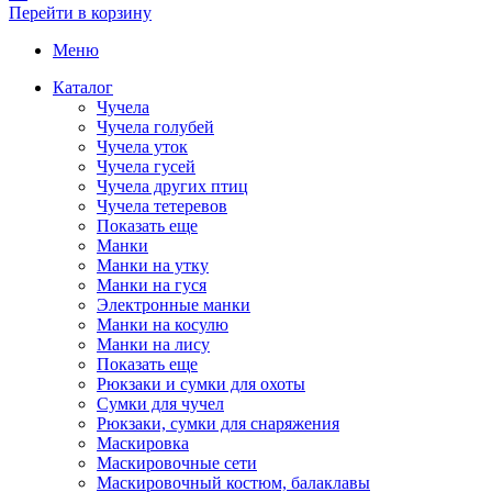
Перейти в корзину
Меню
Каталог
Чучела
Чучела голубей
Чучела уток
Чучела гусей
Чучела других птиц
Чучела тетеревов
Показать еще
Манки
Манки на утку
Манки на гуся
Электронные манки
Манки на косулю
Манки на лису
Показать еще
Рюкзаки и сумки для охоты
Сумки для чучел
Рюкзаки, сумки для снаряжения
Маскировка
Маскировочные сети
Маскировочный костюм, балаклавы