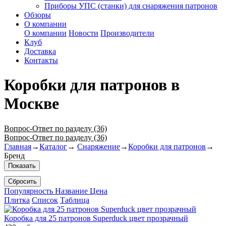
Приборы УПС (станки) для снаряжения патронов
Обзоры
О компании
О компании
Новости
Производители
Клуб
Доставка
Контакты
Коробки для патронов в
Москве
Вопрос-Ответ по разделу (36)
Вопрос-Ответ по разделу (36)
Главная
→
Каталог
→
Снаряжение
→
Коробки для патронов
→
Бренд
Показать
Сбросить
Популярность
Название
Цена
Плитка
Список
Таблица
Коробка для 25 патронов Superduck цвет прозрачный