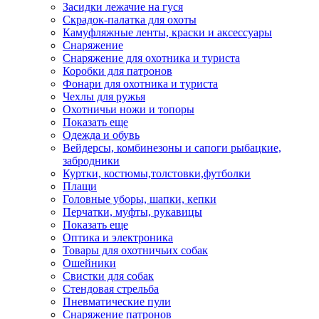
Засидки лежачие на гуся
Скрадок-палатка для охоты
Камуфляжные ленты, краски и аксессуары
Снаряжение
Снаряжение для охотника и туриста
Коробки для патронов
Фонари для охотника и туриста
Чехлы для ружья
Охотничьи ножи и топоры
Показать еще
Одежда и обувь
Вейдерсы, комбинезоны и сапоги рыбацкие,
забродники
Куртки, костюмы,толстовки,футболки
Плащи
Головные уборы, шапки, кепки
Перчатки, муфты, рукавицы
Показать еще
Оптика и электроника
Товары для охотничьих собак
Ошейники
Свистки для собак
Стендовая стрельба
Пневматические пули
Снаряжение патронов