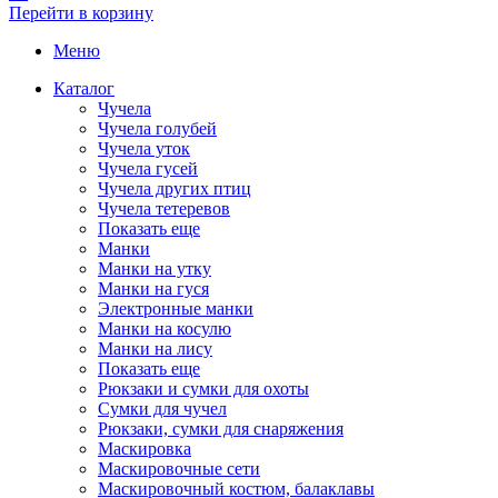
Перейти в корзину
Меню
Каталог
Чучела
Чучела голубей
Чучела уток
Чучела гусей
Чучела других птиц
Чучела тетеревов
Показать еще
Манки
Манки на утку
Манки на гуся
Электронные манки
Манки на косулю
Манки на лису
Показать еще
Рюкзаки и сумки для охоты
Сумки для чучел
Рюкзаки, сумки для снаряжения
Маскировка
Маскировочные сети
Маскировочный костюм, балаклавы