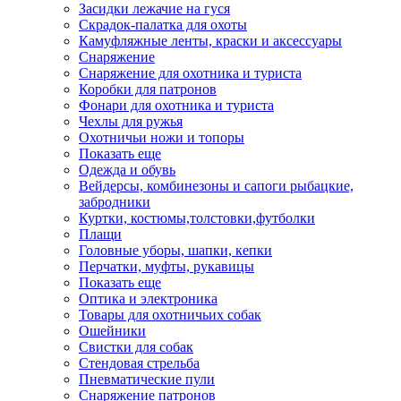
Засидки лежачие на гуся
Скрадок-палатка для охоты
Камуфляжные ленты, краски и аксессуары
Снаряжение
Снаряжение для охотника и туриста
Коробки для патронов
Фонари для охотника и туриста
Чехлы для ружья
Охотничьи ножи и топоры
Показать еще
Одежда и обувь
Вейдерсы, комбинезоны и сапоги рыбацкие,
забродники
Куртки, костюмы,толстовки,футболки
Плащи
Головные уборы, шапки, кепки
Перчатки, муфты, рукавицы
Показать еще
Оптика и электроника
Товары для охотничьих собак
Ошейники
Свистки для собак
Стендовая стрельба
Пневматические пули
Снаряжение патронов