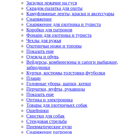
Засидки лежачие на гуся
Скрадок-палатка для охоты
Камуфляжные ленты, краски и аксессуары
Снаряжение
Снаряжение для охотника и туриста
Коробки для патронов
Фонари для охотника и туриста
Чехлы для ружья
Охотничьи ножи и топоры
Показать еще
Одежда и обувь
Вейдерсы, комбинезоны и сапоги рыбацкие,
забродники
Куртки, костюмы,толстовки,футболки
Плащи
Головные уборы, шапки, кепки
Перчатки, муфты, рукавицы
Показать еще
Оптика и электроника
Товары для охотничьих собак
Ошейники
Свистки для собак
Стендовая стрельба
Пневматические пули
Снаряжение патронов