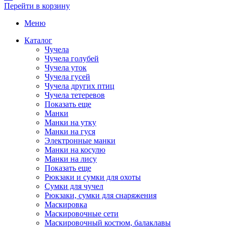
Перейти в корзину
Меню
Каталог
Чучела
Чучела голубей
Чучела уток
Чучела гусей
Чучела других птиц
Чучела тетеревов
Показать еще
Манки
Манки на утку
Манки на гуся
Электронные манки
Манки на косулю
Манки на лису
Показать еще
Рюкзаки и сумки для охоты
Сумки для чучел
Рюкзаки, сумки для снаряжения
Маскировка
Маскировочные сети
Маскировочный костюм, балаклавы