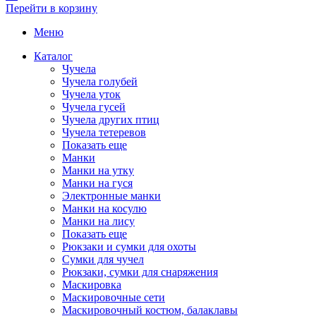
Перейти в корзину
Меню
Каталог
Чучела
Чучела голубей
Чучела уток
Чучела гусей
Чучела других птиц
Чучела тетеревов
Показать еще
Манки
Манки на утку
Манки на гуся
Электронные манки
Манки на косулю
Манки на лису
Показать еще
Рюкзаки и сумки для охоты
Сумки для чучел
Рюкзаки, сумки для снаряжения
Маскировка
Маскировочные сети
Маскировочный костюм, балаклавы