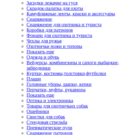
Засидки лежачие на гуся
Скрадок-палатка для охоты
Камуфляжные ленты, краски и аксессуары
Снаряжение
Снаряжение для охотника и туриста
Коробки для патронов
Фонари для охотника и туриста
Чехлы для ружья
Охотничьи ножи и топоры
Показать еще
Одежда и обувь
Вейдерсы, комбинезоны и сапоги рыбацкие,
забродники
Куртки, костюмы,толстовки,футболки
Плащи
Головные уборы, шапки, кепки
Перчатки, муфты, рукавицы
Показать еще
Оптика и электроника
Товары для охотничьих собак
Ошейники
Свистки для собак
Стендовая стрельба
Пневматические пули
Снаряжение патронов