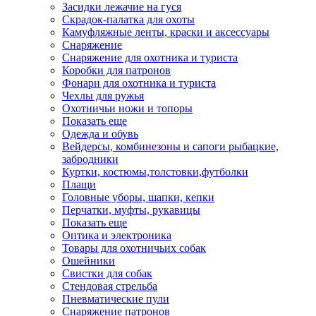
Засидки лежачие на гуся
Скрадок-палатка для охоты
Камуфляжные ленты, краски и аксессуары
Снаряжение
Снаряжение для охотника и туриста
Коробки для патронов
Фонари для охотника и туриста
Чехлы для ружья
Охотничьи ножи и топоры
Показать еще
Одежда и обувь
Вейдерсы, комбинезоны и сапоги рыбацкие,
забродники
Куртки, костюмы,толстовки,футболки
Плащи
Головные уборы, шапки, кепки
Перчатки, муфты, рукавицы
Показать еще
Оптика и электроника
Товары для охотничьих собак
Ошейники
Свистки для собак
Стендовая стрельба
Пневматические пули
Снаряжение патронов