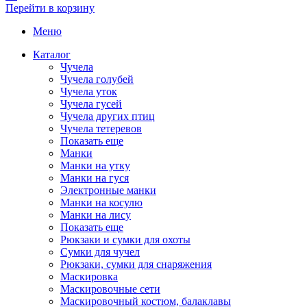
Перейти в корзину
Меню
Каталог
Чучела
Чучела голубей
Чучела уток
Чучела гусей
Чучела других птиц
Чучела тетеревов
Показать еще
Манки
Манки на утку
Манки на гуся
Электронные манки
Манки на косулю
Манки на лису
Показать еще
Рюкзаки и сумки для охоты
Сумки для чучел
Рюкзаки, сумки для снаряжения
Маскировка
Маскировочные сети
Маскировочный костюм, балаклавы