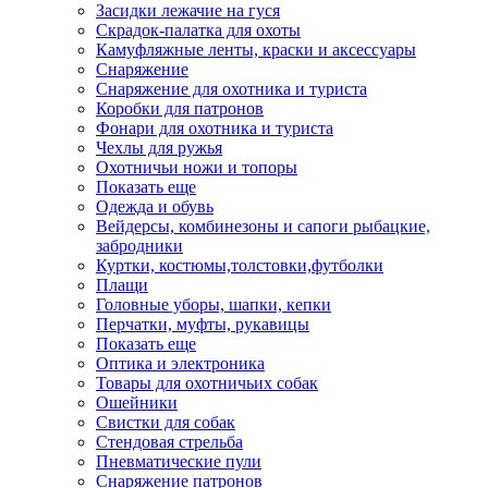
Засидки лежачие на гуся
Скрадок-палатка для охоты
Камуфляжные ленты, краски и аксессуары
Снаряжение
Снаряжение для охотника и туриста
Коробки для патронов
Фонари для охотника и туриста
Чехлы для ружья
Охотничьи ножи и топоры
Показать еще
Одежда и обувь
Вейдерсы, комбинезоны и сапоги рыбацкие,
забродники
Куртки, костюмы,толстовки,футболки
Плащи
Головные уборы, шапки, кепки
Перчатки, муфты, рукавицы
Показать еще
Оптика и электроника
Товары для охотничьих собак
Ошейники
Свистки для собак
Стендовая стрельба
Пневматические пули
Снаряжение патронов