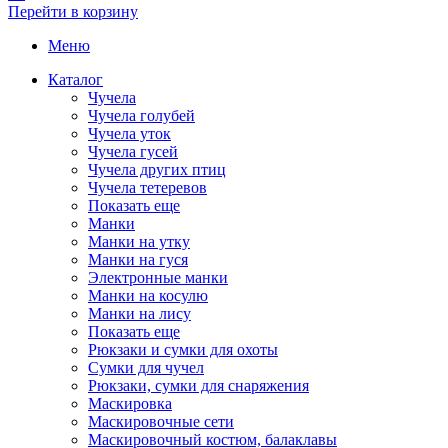
Перейти в корзину
Меню
Каталог
Чучела
Чучела голубей
Чучела уток
Чучела гусей
Чучела других птиц
Чучела тетеревов
Показать еще
Манки
Манки на утку
Манки на гуся
Электронные манки
Манки на косулю
Манки на лису
Показать еще
Рюкзаки и сумки для охоты
Сумки для чучел
Рюкзаки, сумки для снаряжения
Маскировка
Маскировочные сети
Маскировочный костюм, балаклавы