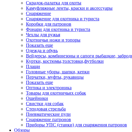
Скрадок-палатка для охоты
Камуфляжные ленты, краски и аксессуары
Снаряжение
Снаряжение для охотника и туриста
Коробки для патронов
Фонари для охотника и туриста
Чехлы для ружья
Охотничьи ножи и топоры
Показать еще
Одежда и обувь
Вейдерсы, комбинезоны и сапоги рыбацкие, забро
Куртки, костюмы,толстовки,футболки
Плащи
Головные уборы, шапки, кепки
Перчатки, муфты, рукавицы
Показать еще
Оптика и электроника
Товары для охотничьих собак
Ошейники
Свистки для собак
Стендовая стрельба
Пневматические пули
Снаряжение патронов
Приборы УПС (станки) для снаряжения патронов
Обзоры