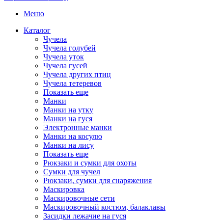
Меню
Каталог
Чучела
Чучела голубей
Чучела уток
Чучела гусей
Чучела других птиц
Чучела тетеревов
Показать еще
Манки
Манки на утку
Манки на гуся
Электронные манки
Манки на косулю
Манки на лису
Показать еще
Рюкзаки и сумки для охоты
Сумки для чучел
Рюкзаки, сумки для снаряжения
Маскировка
Маскировочные сети
Маскировочный костюм, балаклавы
Засидки лежачие на гуся