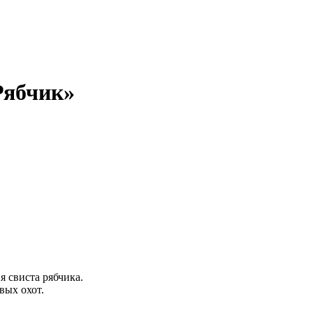
Рябчик»
 свиста рябчика.
вых охот.