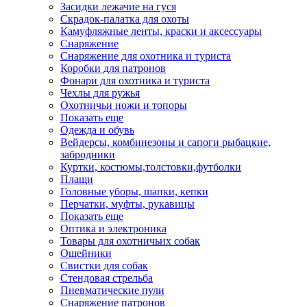
Засидки лежачие на гуся
Скрадок-палатка для охоты
Камуфляжные ленты, краски и аксессуары
Снаряжение
Снаряжение для охотника и туриста
Коробки для патронов
Фонари для охотника и туриста
Чехлы для ружья
Охотничьи ножи и топоры
Показать еще
Одежда и обувь
Вейдерсы, комбинезоны и сапоги рыбацкие,
забродники
Куртки, костюмы,толстовки,футболки
Плащи
Головные уборы, шапки, кепки
Перчатки, муфты, рукавицы
Показать еще
Оптика и электроника
Товары для охотничьих собак
Ошейники
Свистки для собак
Стендовая стрельба
Пневматические пули
Снаряжение патронов