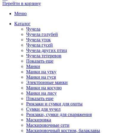
Перейти в корзину
Меню
Каталог
Чучела
Чучела голубей
Чучела уток
Чучела гусей
Чучела других птиц
Чучела тетеревов
Показать еще
Манки
Манки на утку
Манки на гуся
Электронные манки
Манки на косулю
Манки на лису
Показать еще
Рюкзаки и сумки для охоты
Сумки для чучел
Рюкзаки, сумки для снаряжения
Маскировка
Маскировочные сети
Маскировочный костюм, балаклавы