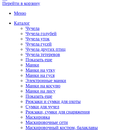
Перейти в корзину
Меню
Каталог
Чучела
Чучела голубей
Чучела уток
Чучела гусей
Чучела других птиц
Чучела тетеревов
Показать еще
Манки
Манки на утку
Манки на гуся
Электронные манки
Манки на косулю
Манки на лису
Показать еще
Рюкзаки и сумки для охоты
Сумки для чучел
Рюкзаки, сумки для снаряжения
Маскировка
Маскировочные сети
Маскировочный костюм, балаклавы