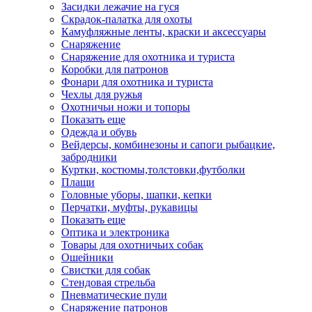
Засидки лежачие на гуся
Скрадок-палатка для охоты
Камуфляжные ленты, краски и аксессуары
Снаряжение
Снаряжение для охотника и туриста
Коробки для патронов
Фонари для охотника и туриста
Чехлы для ружья
Охотничьи ножи и топоры
Показать еще
Одежда и обувь
Вейдерсы, комбинезоны и сапоги рыбацкие,
забродники
Куртки, костюмы,толстовки,футболки
Плащи
Головные уборы, шапки, кепки
Перчатки, муфты, рукавицы
Показать еще
Оптика и электроника
Товары для охотничьих собак
Ошейники
Свистки для собак
Стендовая стрельба
Пневматические пули
Снаряжение патронов