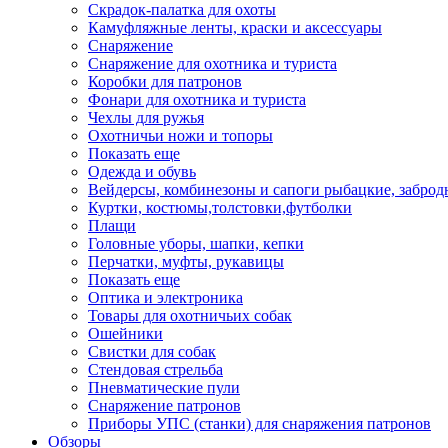
Скрадок-палатка для охоты
Камуфляжные ленты, краски и аксессуары
Снаряжение
Снаряжение для охотника и туриста
Коробки для патронов
Фонари для охотника и туриста
Чехлы для ружья
Охотничьи ножи и топоры
Показать еще
Одежда и обувь
Вейдерсы, комбинезоны и сапоги рыбацкие, забро
Куртки, костюмы,толстовки,футболки
Плащи
Головные уборы, шапки, кепки
Перчатки, муфты, рукавицы
Показать еще
Оптика и электроника
Товары для охотничьих собак
Ошейники
Свистки для собак
Стендовая стрельба
Пневматические пули
Снаряжение патронов
Приборы УПС (станки) для снаряжения патронов
Обзоры