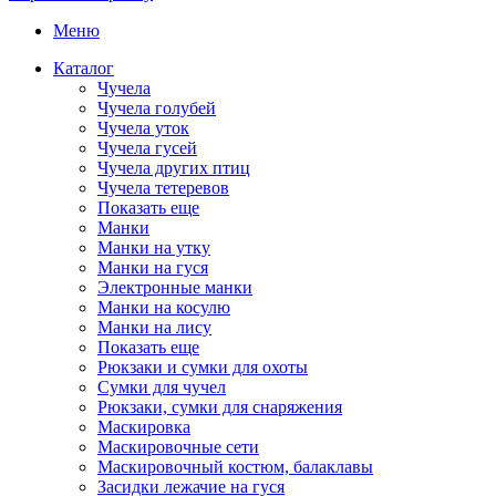
Меню
Каталог
Чучела
Чучела голубей
Чучела уток
Чучела гусей
Чучела других птиц
Чучела тетеревов
Показать еще
Манки
Манки на утку
Манки на гуся
Электронные манки
Манки на косулю
Манки на лису
Показать еще
Рюкзаки и сумки для охоты
Сумки для чучел
Рюкзаки, сумки для снаряжения
Маскировка
Маскировочные сети
Маскировочный костюм, балаклавы
Засидки лежачие на гуся