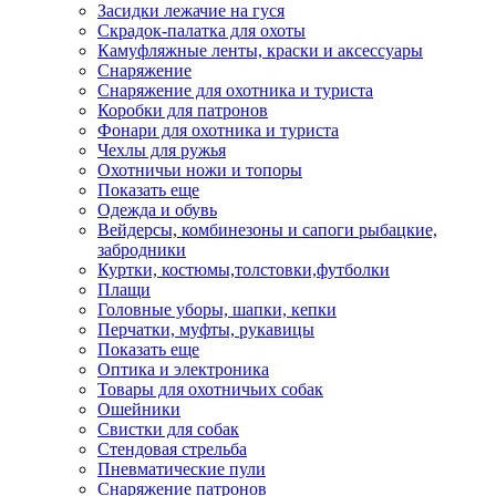
Засидки лежачие на гуся
Скрадок-палатка для охоты
Камуфляжные ленты, краски и аксессуары
Снаряжение
Снаряжение для охотника и туриста
Коробки для патронов
Фонари для охотника и туриста
Чехлы для ружья
Охотничьи ножи и топоры
Показать еще
Одежда и обувь
Вейдерсы, комбинезоны и сапоги рыбацкие,
забродники
Куртки, костюмы,толстовки,футболки
Плащи
Головные уборы, шапки, кепки
Перчатки, муфты, рукавицы
Показать еще
Оптика и электроника
Товары для охотничьих собак
Ошейники
Свистки для собак
Стендовая стрельба
Пневматические пули
Снаряжение патронов