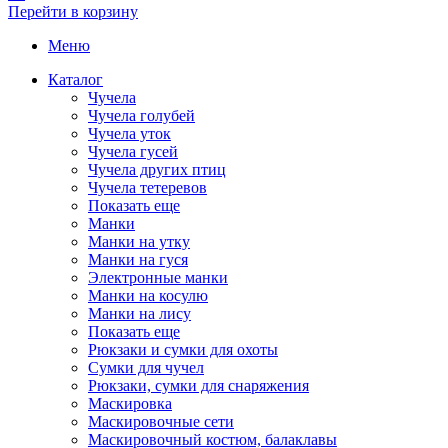
Перейти в корзину
Меню
Каталог
Чучела
Чучела голубей
Чучела уток
Чучела гусей
Чучела других птиц
Чучела тетеревов
Показать еще
Манки
Манки на утку
Манки на гуся
Электронные манки
Манки на косулю
Манки на лису
Показать еще
Рюкзаки и сумки для охоты
Сумки для чучел
Рюкзаки, сумки для снаряжения
Маскировка
Маскировочные сети
Маскировочный костюм, балаклавы