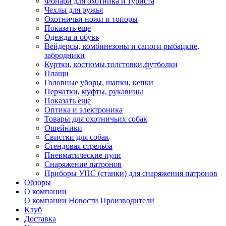
Фонари для охотника и туриста
Чехлы для ружья
Охотничьи ножи и топоры
Показать еще
Одежда и обувь
Вейдерсы, комбинезоны и сапоги рыбацкие,
забродники
Куртки, костюмы,толстовки,футболки
Плащи
Головные уборы, шапки, кепки
Перчатки, муфты, рукавицы
Показать еще
Оптика и электроника
Товары для охотничьих собак
Ошейники
Свистки для собак
Стендовая стрельба
Пневматические пули
Снаряжение патронов
Приборы УПС (станки) для снаряжения патронов
Обзоры
О компании
О компании
Новости
Производители
Клуб
Доставка