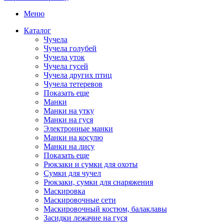
Меню
Каталог
Чучела
Чучела голубей
Чучела уток
Чучела гусей
Чучела других птиц
Чучела тетеревов
Показать еще
Манки
Манки на утку
Манки на гуся
Электронные манки
Манки на косулю
Манки на лису
Показать еще
Рюкзаки и сумки для охоты
Сумки для чучел
Рюкзаки, сумки для снаряжения
Маскировка
Маскировочные сети
Маскировочный костюм, балаклавы
Засидки лежачие на гуся