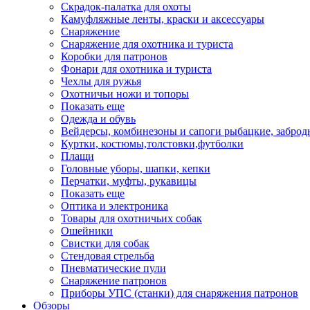
Скрадок-палатка для охоты
Камуфляжные ленты, краски и аксессуары
Снаряжение
Снаряжение для охотника и туриста
Коробки для патронов
Фонари для охотника и туриста
Чехлы для ружья
Охотничьи ножи и топоры
Показать еще
Одежда и обувь
Вейдерсы, комбинезоны и сапоги рыбацкие, забро
Куртки, костюмы,толстовки,футболки
Плащи
Головные уборы, шапки, кепки
Перчатки, муфты, рукавицы
Показать еще
Оптика и электроника
Товары для охотничьих собак
Ошейники
Свистки для собак
Стендовая стрельба
Пневматические пули
Снаряжение патронов
Приборы УПС (станки) для снаряжения патронов
Обзоры