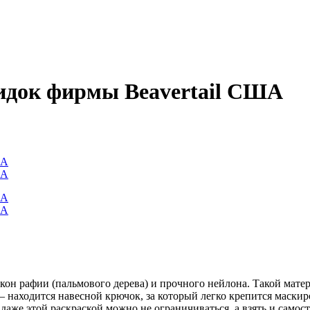
сидок фирмы Beavertail США
он рафии (пальмового дерева) и прочного нейлона. Такой матер
 находится навесной крючок, за который легко крепится маскир
о даже этой раскраской можно не ограничиваться, а взять и сам