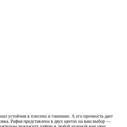
иал устойчив к плесени и гниению. А его прочность дает
овка. Рафия представлена в двух цветах на ваш выбор —
остоятельно выкрасить рафию в любой нужный вам цвет.