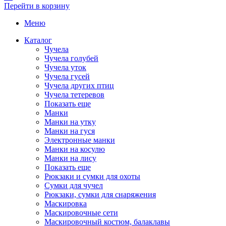
Перейти в корзину
Меню
Каталог
Чучела
Чучела голубей
Чучела уток
Чучела гусей
Чучела других птиц
Чучела тетеревов
Показать еще
Манки
Манки на утку
Манки на гуся
Электронные манки
Манки на косулю
Манки на лису
Показать еще
Рюкзаки и сумки для охоты
Сумки для чучел
Рюкзаки, сумки для снаряжения
Маскировка
Маскировочные сети
Маскировочный костюм, балаклавы