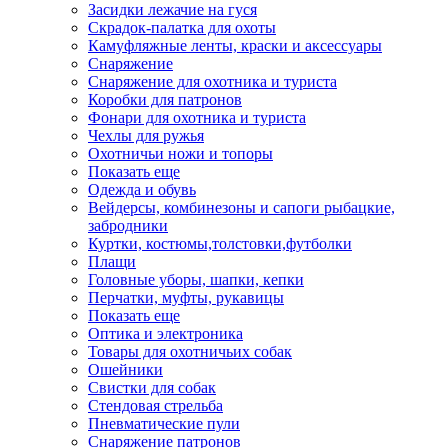
Засидки лежачие на гуся
Скрадок-палатка для охоты
Камуфляжные ленты, краски и аксессуары
Снаряжение
Снаряжение для охотника и туриста
Коробки для патронов
Фонари для охотника и туриста
Чехлы для ружья
Охотничьи ножи и топоры
Показать еще
Одежда и обувь
Вейдерсы, комбинезоны и сапоги рыбацкие,
забродники
Куртки, костюмы,толстовки,футболки
Плащи
Головные уборы, шапки, кепки
Перчатки, муфты, рукавицы
Показать еще
Оптика и электроника
Товары для охотничьих собак
Ошейники
Свистки для собак
Стендовая стрельба
Пневматические пули
Снаряжение патронов