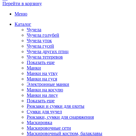
Перейти в корзину
Меню
Каталог
Чучела
Чучела голубей
Чучела уток
Чучела гусей
Чучела других птиц
Чучела тетеревов
Показать еще
Манки
Манки на утку
Манки на гуся
Электронные манки
Манки на косулю
Манки на лису
Показать еще
Рюкзаки и сумки для охоты
Сумки для чучел
Рюкзаки, сумки для снаряжения
Маскировка
Маскировочные сети
Маскировочный костюм, балаклавы