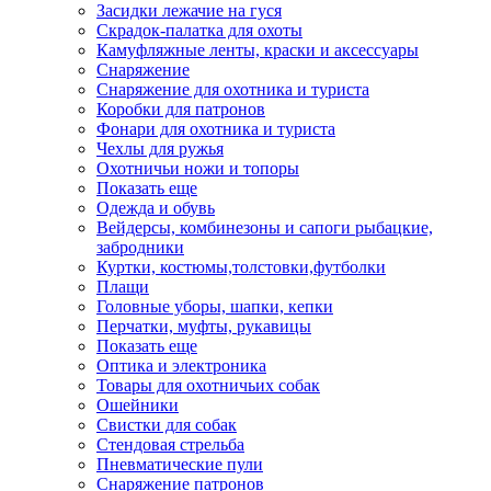
Засидки лежачие на гуся
Скрадок-палатка для охоты
Камуфляжные ленты, краски и аксессуары
Снаряжение
Снаряжение для охотника и туриста
Коробки для патронов
Фонари для охотника и туриста
Чехлы для ружья
Охотничьи ножи и топоры
Показать еще
Одежда и обувь
Вейдерсы, комбинезоны и сапоги рыбацкие,
забродники
Куртки, костюмы,толстовки,футболки
Плащи
Головные уборы, шапки, кепки
Перчатки, муфты, рукавицы
Показать еще
Оптика и электроника
Товары для охотничьих собак
Ошейники
Свистки для собак
Стендовая стрельба
Пневматические пули
Снаряжение патронов